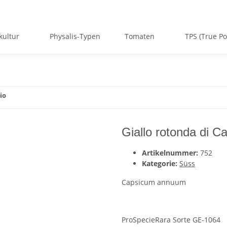
kultur
Physalis-Typen
Tomaten
TPS (True Po
io
Giallo rotonda di Ca
Artikelnummer:
752
Kategorie:
Süss
Capsicum annuum
ProSpecieRara Sorte GE-1064