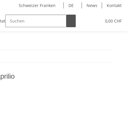
Schweizer Franken
DE
News
Kontakt
tato Seed)
0,00 CHF
prilio