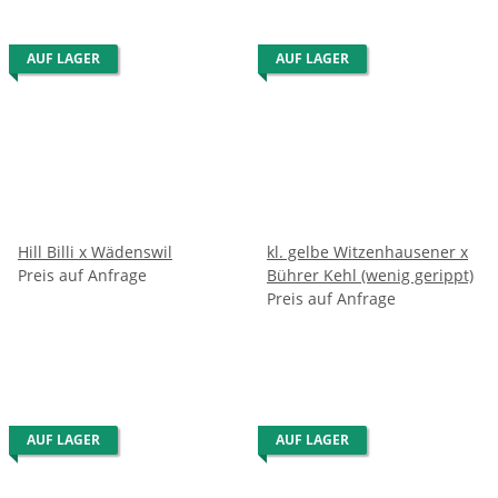
AUF LAGER
AUF LAGER
Hill Billi x Wädenswil
kl. gelbe Witzenhausener x
Preis auf Anfrage
Bührer Kehl (wenig gerippt)
Preis auf Anfrage
AUF LAGER
AUF LAGER