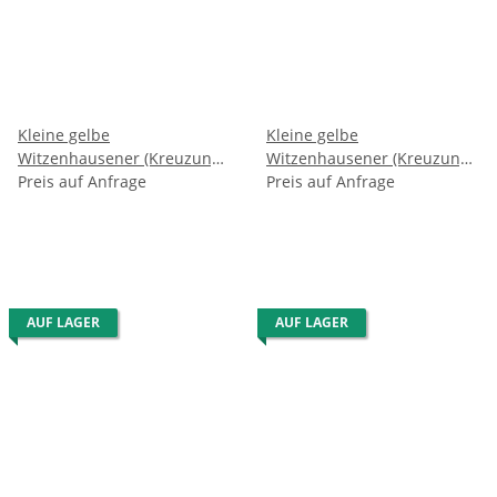
Kleine gelbe
Kleine gelbe
Witzenhausener (Kreuzung
Witzenhausener (Kreuzung
gelb)
Preis auf Anfrage
rot)
Preis auf Anfrage
AUF LAGER
AUF LAGER