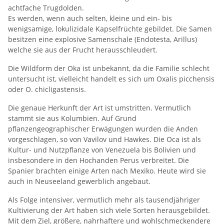
achtfache Trugdolden.
Es werden, wenn auch selten, kleine und ein- bis
wenigsamige, lokulizidale Kapselfrüchte gebildet. Die Samen
besitzen eine explosive Samenschale (Endotesta, Arillus)
welche sie aus der Frucht herausschleudert.
Die Wildform der Oka ist unbekannt, da die Familie schlecht
untersucht ist, vielleicht handelt es sich um Oxalis picchensis
oder O. chicligastensis.
Die genaue Herkunft der Art ist umstritten. Vermutlich
stammt sie aus Kolumbien. Auf Grund
pflanzengeographischer Erwägungen wurden die Anden
vorgeschlagen, so von Vavilov und Hawkes. Die Oca ist als
Kultur- und Nutzpflanze von Venezuela bis Bolivien und
insbesondere in den Hochanden Perus verbreitet. Die
Spanier brachten einige Arten nach Mexiko. Heute wird sie
auch in Neuseeland gewerblich angebaut.
Als Folge intensiver, vermutlich mehr als tausendjähriger
Kultivierung der Art haben sich viele Sorten herausgebildet.
Mit dem Ziel, größere, nahrhaftere und wohlschmeckendere