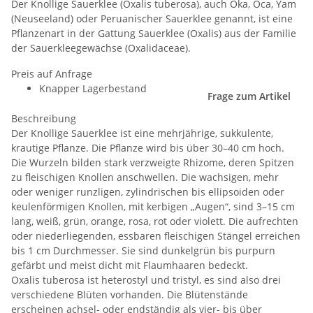
Der Knollige Sauerklee (Oxalis tuberosa), auch Oka, Oca, Yam
(Neuseeland) oder Peruanischer Sauerklee genannt, ist eine
Pflanzenart in der Gattung Sauerklee (Oxalis) aus der Familie
der Sauerkleegewächse (Oxalidaceae).
Preis auf Anfrage
Knapper Lagerbestand
Frage zum Artikel
Beschreibung
Der Knollige Sauerklee ist eine mehrjährige, sukkulente,
krautige Pflanze. Die Pflanze wird bis über 30–40 cm hoch.
Die Wurzeln bilden stark verzweigte Rhizome, deren Spitzen
zu fleischigen Knollen anschwellen. Die wachsigen, mehr
oder weniger runzligen, zylindrischen bis ellipsoiden oder
keulenförmigen Knollen, mit kerbigen „Augen“, sind 3–15 cm
lang, weiß, grün, orange, rosa, rot oder violett. Die aufrechten
oder niederliegenden, essbaren fleischigen Stängel erreichen
bis 1 cm Durchmesser. Sie sind dunkelgrün bis purpurn
gefärbt und meist dicht mit Flaumhaaren bedeckt.
Oxalis tuberosa ist heterostyl und tristyl, es sind also drei
verschiedene Blüten vorhanden. Die Blütenstände
erscheinen achsel- oder endständig als vier- bis über