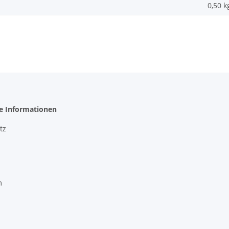
0,50
k
he Informationen
tz
m