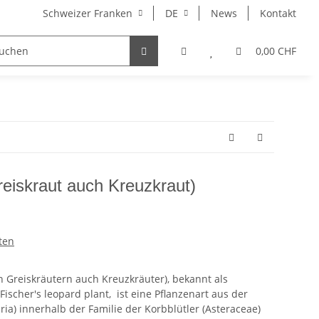
Schweizer Franken
DE
News
Kontakt
otato Seed)
0,00 CHF
Greiskraut auch Kreuzkraut)
ten
en Greiskräutern auch Kreuzkräuter), bekannt als
Fischer's leopard plant, ist eine Pflanzenart aus der
ria) innerhalb der Familie der Korbblütler (Asteraceae)