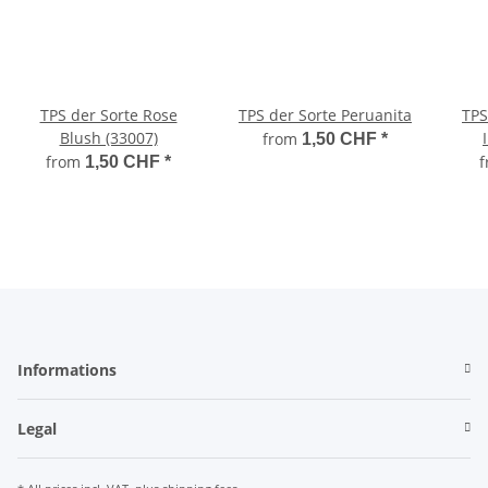
TPS der Sorte Rose
TPS der Sorte Peruanita
TPS
Blush (33007)
from
1,50 CHF
*
from
1,50 CHF
*
Informations
Legal