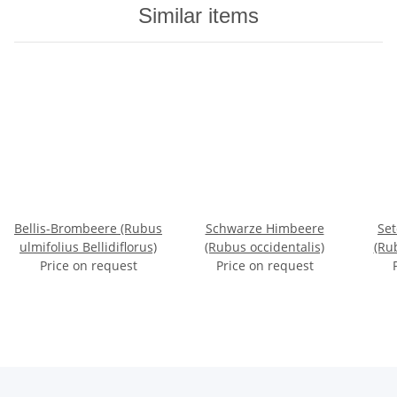
Similar items
Bellis-Brombeere (Rubus
Schwarze Himbeere
Se
ulmifolius Bellidiflorus)
(Rubus occidentalis)
(Ru
Price on request
Price on request